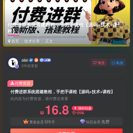
付费进群系统搭建教程，手把手课程【源码+技术+课
程】
首页
技术分享
正文
olei
关注
私信
2年前更新
付费资源
付费进群系统搭建教程，手把手课程【源码+技术+课程】
此内容为付费资源，请付费后查看
16.8
限时特惠
298
🐱
🐱
9.9
免费
黄金会员
🐱
钻石会员