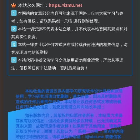
本站永久网址：
https://izmu.net
1
本网站的文章部分内容可能来源于网络，仅供大家学习与参
考，如有侵权，请联系禹都一只猫 进行删除处理。
2
本站一切资源不代表本站立场，并不代表本站赞同其观点和对
其真实性负责。
3
本站一律禁止以任何方式发布或转载任何违法的相关信息，访
客发现请向站长举报
4
本站代码模板仅供学习交流使用请勿商业运营，严禁从事违
法、侵权等任何非法活动，否则后果自负！
本站收集的资源仅供内部学习研究软件设计思想和原理
使用，学习研究后请自觉删除，请勿传播，因未及时删除所
造成的任何后果责任自负。本站禁止以任何形式发布或转载
任何违法相关信息，若您发现请立即向站长举报；
如有版权内容，其版权均归原作者所有，本站虽力求保
存原有版权信息，但因众多资源经多次转载，已无法确定其
真实来源，故敬请原作者谅解！如果用于其他用途，请购买
正版支持作者，谢谢！若您认为「 禹都一只猫 」发布的内容
若侵犯到您的权益，请联系站长邮箱：i@olei.me 或微信客