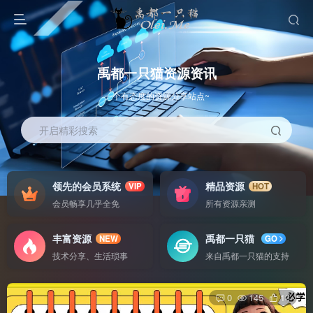
禹都一只猫资源资讯
一个有态度的资源分享站点~
开启精彩搜索
领先的会员系统
精品资源
VIP
HOT
会员畅享几乎全免
所有资源亲测
丰富资源
禹都一只猫
NEW
GO
技术分享、生活琐事
来自禹都一只猫的支持
0
145
13