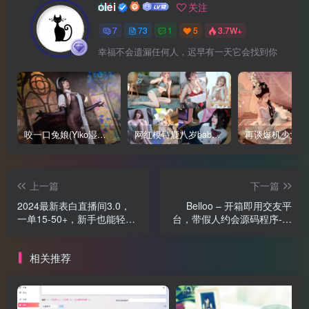
olei
关注
7
73
1
5
3.7W+
幸福不会遗漏任何人，迟早有一天它会找到你
咬一口兔娘(Yiko湿润兔、黏黏团子兔)写真合集下载
网红模特鹿八岁baby写真合集
上一篇
下一篇
2024最新表白直播间3.0，
Belloo – 开箱即用交友平
一单15-50+，新手也能轻松
台，带假人约会源码程序-即
日入400+，喂饭式教学
时通讯 实时聊天视频一对一
短视频系统！
相关推荐