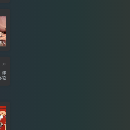
再谈爆机少女喵小吉，行业内卷发动姬，风暴降生女菩萨，写真Pro版
水淼aqua COS写真图片包合集
WordPress后台美化插件分享-基于子比后台美化插件修改，适用于所有WP后台使用
篇
，都
哆嗦