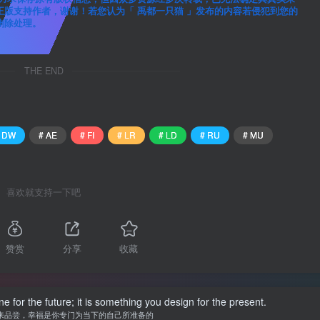
版支持作者，谢谢！若您认为「 禹都一只猫 」发布的内容若侵犯到您的
行删除处理。
THE END
 DW
# AE
# FI
# LR
# LD
# RU
# MU
喜欢就支持一下吧
赞赏
分享
收藏
 for the future; it is something you design for the present.
来品尝，幸福是你专门为当下的自己所准备的