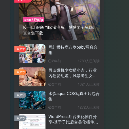
3300人已阅读
咬一口兔娘(Yiko湿润兔、黏黏团子兔)写
真合集下载
网红模特鹿八岁baby写真合
TOP2
集
2年前
1789人已阅读
再谈爆机少女喵小吉，行业
TOP3
内卷发动姬，风暴降生女菩
萨，写真Pro版
2年前
1321人已阅读
水淼aqua COS写真图片包合
TOP4
集
2年前
1272人已阅读
WordPress后台美化插件分
TOP5
享-基于子比后台美化插件修
改，适用于所有WP后台使用