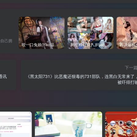
爱自己拥
咬一口兔娘(Yiko湿润兔、黏黏团子兔)写真合集下载
网红模特鹿八岁baby写真合集
下一
通讯
《黑太阳731》比恶魔还狠毒的731部队，连黑白无常来了
被吓得打