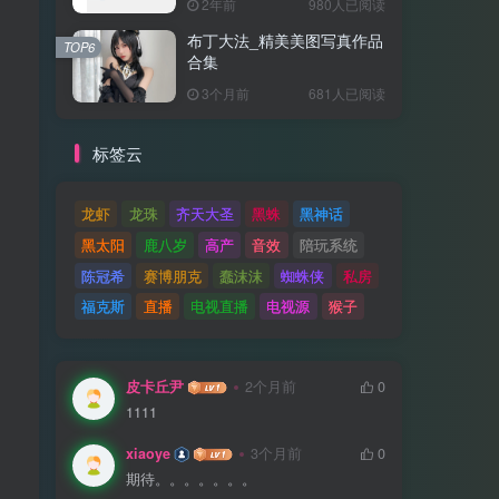
2年前
980人已阅读
布丁大法_精美美图写真作品
TOP6
合集
3个月前
681人已阅读
标签云
龙虾
龙珠
齐天大圣
黑蛛
黑神话
黑太阳
鹿八岁
高产
音效
陪玩系统
陈冠希
赛博朋克
蠢沫沫
蜘蛛侠
私房
福克斯
直播
电视直播
电视源
猴子
皮卡丘尹
2个月前
0
1111
xiaoye
3个月前
0
期待。。。。。。。