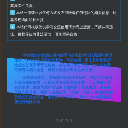
其真实性负责。
3
本站一律禁止以任何方式发布或转载任何违法的相关信息，访
客发现请向站长举报
4
本站代码模板仅供学习交流使用请勿商业运营，严禁从事违
法、侵权等任何非法活动，否则后果自负！
本站收集的资源仅供内部学习研究软件设计思想和原理
使用，学习研究后请自觉删除，请勿传播，因未及时删除所
造成的任何后果责任自负。本站禁止以任何形式发布或转载
任何违法相关信息，若您发现请立即向站长举报；
如有版权内容，其版权均归原作者所有，本站虽力求保
存原有版权信息，但因众多资源经多次转载，已无法确定其
真实来源，故敬请原作者谅解！如果用于其他用途，请购买
正版支持作者，谢谢！若您认为「 禹都一只猫 」发布的内容
若侵犯到您的权益，请联系站长邮箱：i@olei.me 或微信客
服进行删除处理。
THE END