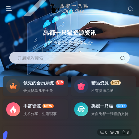
禹都一只猫资源资讯
一个有态度的资源分享站点~
开启精彩搜索
领先的会员系统
精品资源
VIP
HOT
会员畅享几乎全免
所有资源亲测
丰富资源
禹都一只猫
NEW
GO
技术分享、生活琐事
来自禹都一只猫的支持
0
79
8