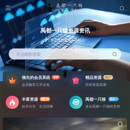
禹都一只猫资源资讯
一个有态度的资源分享站点~
开启精彩搜索
领先的会员系统
精品资源
VIP
HOT
会员畅享几乎全免
所有资源亲测
丰富资源
禹都一只猫
NEW
GO
技术分享、生活琐事
来自禹都一只猫的支持