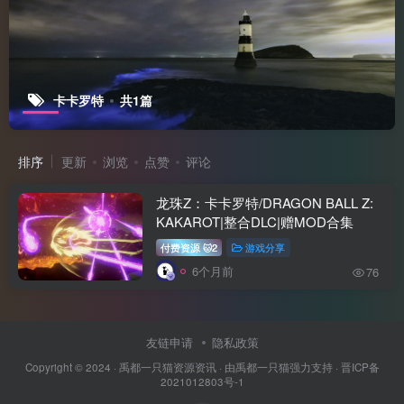
卡卡罗特
共1篇
排序
更新
浏览
点赞
评论
龙珠Z：卡卡罗特/DRAGON BALL Z:
KAKAROT|整合DLC|赠MOD合集
付费资源
2
游戏分享
🐱
6个月前
76
友链申请
隐私政策
Copyright © 2024 ·
禹都一只猫资源资讯
· 由
禹都一只猫
强力支持 ·
晋ICP备
2021012803号-1