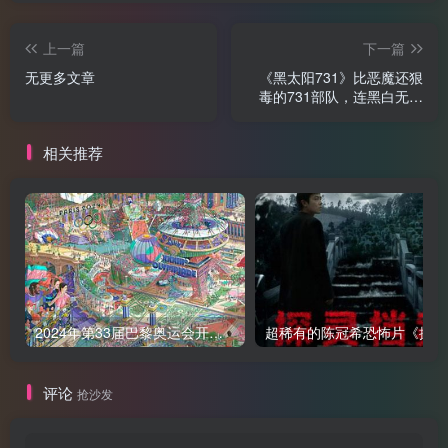
上一篇
下一篇
无更多文章
《黑太阳731》比恶魔还狠
毒的731部队，连黑白无常
来了，都被吓得打哆嗦
相关推荐
2024年第33届巴黎奥运会开幕式及闭幕式 在线观看
超
评论
抢沙发