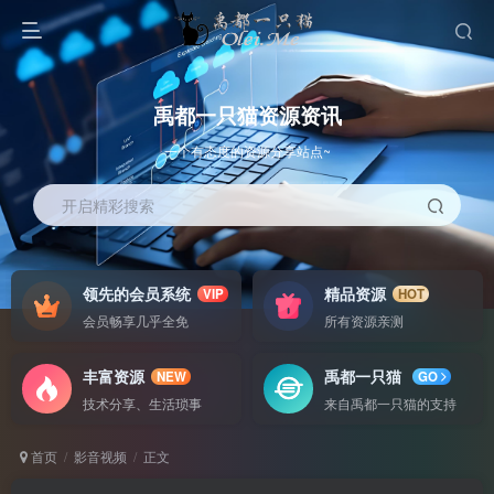
禹都一只猫资源资讯
一个有态度的资源分享站点~
开启精彩搜索
领先的会员系统
精品资源
VIP
HOT
会员畅享几乎全免
所有资源亲测
丰富资源
禹都一只猫
NEW
GO
技术分享、生活琐事
来自禹都一只猫的支持
首页
影音视频
正文