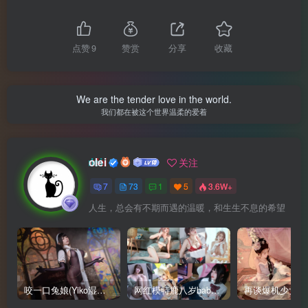
点赞
9
赞赏
分享
收藏
We are the tender love in the world.
我们都在被这个世界温柔的爱着
olei
关注
7
73
1
5
3.6W+
人生，总会有不期而遇的温暖，和生生不息的希望
咬一口兔娘(Yiko湿润兔、黏黏团子兔)写真合集下载
网红模特鹿八岁baby写真合集