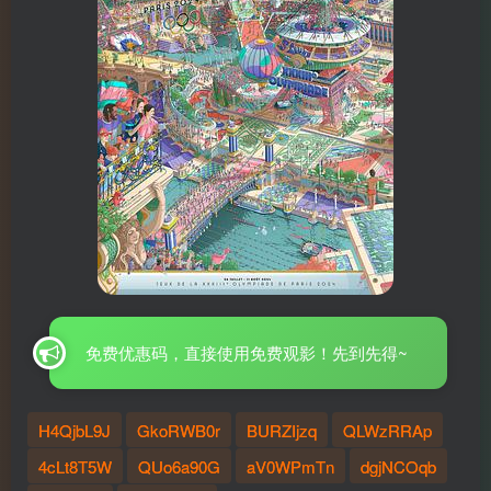
免费优惠码，直接使用免费观影！先到先得~
H4QjbL9J
GkoRWB0r
BURZIjzq
QLWzRRAp
4cLt8T5W
QUo6a90G
aV0WPmTn
dgjNCOqb