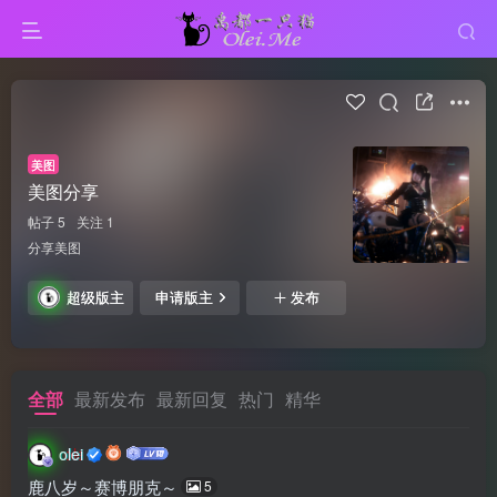
美图
美图分享
帖子 5
关注 1
分享美图
超级版主
申请版主
发布
全部
最新发布
最新回复
热门
精华
olei
鹿八岁～赛博朋克～
5