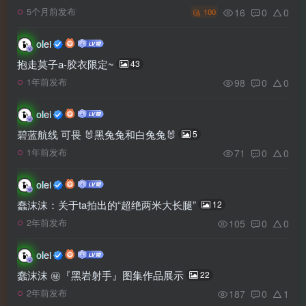
16
0
0
5个月前发布
100
olei
抱走莫子a-胶衣限定~
43
98
0
0
1年前发布
olei
碧蓝航线 可畏 🐰黑兔兔和白兔兔🐰
5
71
0
0
1年前发布
olei
蠢沫沫：关于ta拍出的“超绝两米大长腿”
12
105
0
0
2年前发布
olei
蠢沫沫 ㊙️『黑岩射手』图集作品展示
22
187
0
1
2年前发布